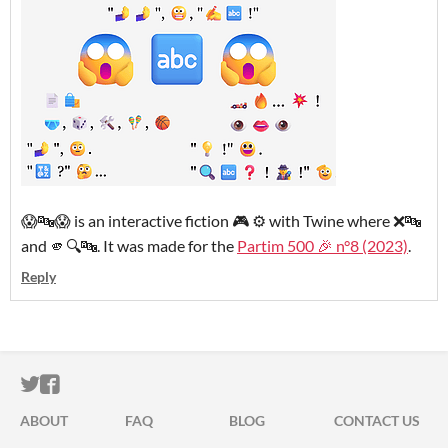
😱🔤😱 is an interactive fiction 🎮 ⚙️ with Twine where ❌🔤
and 🫵🔍🔤. It was made for the
Partim 500 🎉 n°8 (2023)
.
Reply
ITCH.IO ON TWITTER
ITCH.IO ON FACEBOOK
ABOUT
FAQ
BLOG
CONTACT US