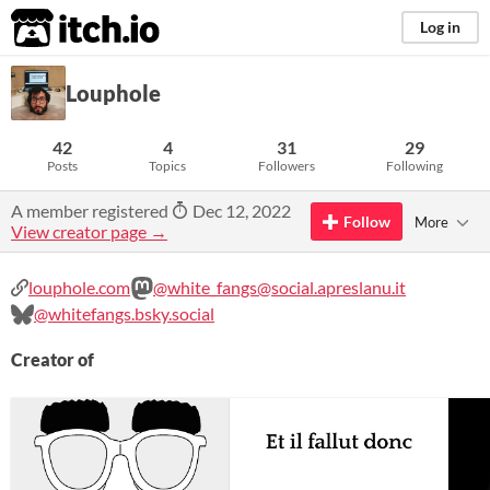
itch.io
Log in
Louphole
42
4
31
29
Posts
Topics
Followers
Following
A member registered
Dec 12, 2022
Follow
More
View creator page →
louphole.com
@white_fangs@social.apreslanu.it
@whitefangs.bsky.social
Creator of