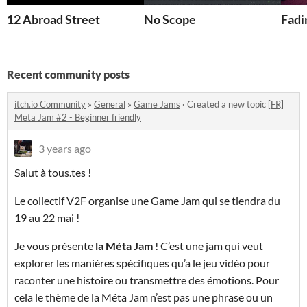
12 Abroad Street
No Scope
Fadi
Recent community posts
itch.io Community
»
General
»
Game Jams
·
Created a new topic
[FR]
Meta Jam #2 - Beginner friendly
3 years ago
Salut à tous.tes !
Le collectif V2F organise une Game Jam qui se tiendra du
19 au 22 mai !
Je vous présente
la Méta Jam
! C’est une jam qui veut
explorer les manières spécifiques qu’a le jeu vidéo pour
raconter une histoire ou transmettre des émotions. Pour
cela le thème de la Méta Jam n’est pas une phrase ou un