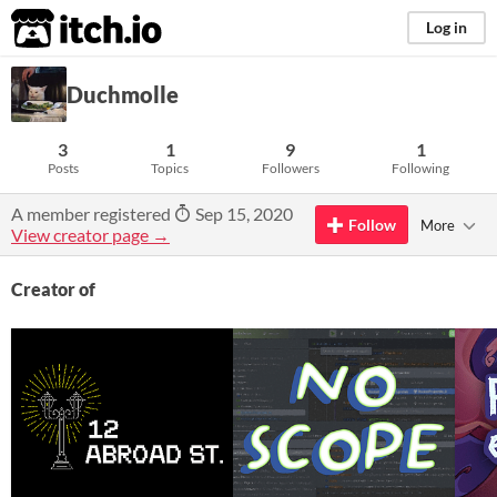
itch.io
Log in
Duchmolle
3
1
9
1
Posts
Topics
Followers
Following
A member registered
Sep 15, 2020
Follow
More
View creator page →
Creator of