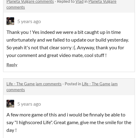
Planeta Vulgare comments
·
Replied to
Vlad
in
Planeta Vulgare
comments
5 years ago
Thank you ! Yes indeed we were a bit caught up in time
unfortunately and we failed to update our build yesterday.
So yeah it's not that clear sorry :(. Anyway, thank you for
your comment and great video mate, cool stuff !
Reply
Life - The Game jam comments
·
Posted in
Life - The Game jam
comments
5 years ago
A few more game of this and i would be finnaly be able to
say "I highscored Life". Great game, give me the smile for the
day !