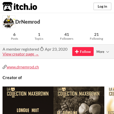
itch.io
Log in
DrNemrod
6
1
41
21
Posts
Topics
Followers
Following
A member registered
Apr 23, 2020
Follow
More
View creator page →
www.drnemrod.ch
Creator of