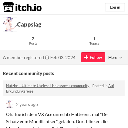
itch.io
Log in
Cappslag
2
1
Posts
Topics
A member registered
Feb 03, 2024
Follow
More
Recent community posts
Nutzlos - Ultimate Useless Uselessness community
·
Posted in
Auf
Erkundungsreise
2 years ago
Oh. Tue ich dem VX Ace unrecht? Hatte erst mal "Der
Schatz vom Mondlichtsee" geladen. Dort blinken die