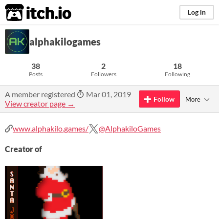
itch.io
Log in
alphakilogames
38
2
18
Posts
Followers
Following
A member registered
Mar 01, 2019
Follow
More
View creator page →
www.alphakilo.games/
@AlphakiloGames
Creator of