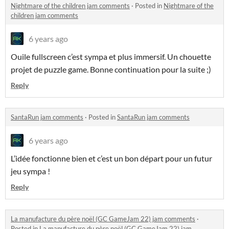
Nightmare of the children jam comments
·
Posted in
Nightmare of the
children jam comments
6 years ago
Ouile fullscreen c’est sympa et plus immersif. Un chouette
projet de puzzle game. Bonne continuation pour la suite ;)
Reply
SantaRun jam comments
·
Posted in
SantaRun jam comments
6 years ago
L’idée fonctionne bien et c’est un bon départ pour un futur
jeu sympa !
Reply
La manufacture du père noël (GC GameJam 22) jam comments
·
Posted in
La manufacture du père noël (GC GameJam 22) jam