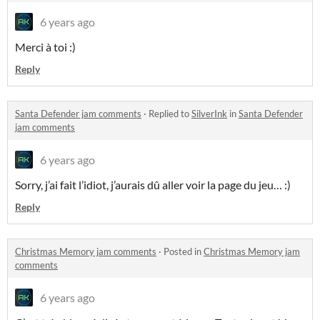
6 years ago
Merci à toi :)
Reply
Santa Defender jam comments
·
Replied to
SilverInk
in
Santa Defender
jam comments
6 years ago
Sorry, j’ai fait l’idiot, j’aurais dû aller voir la page du jeu… :)
Reply
Christmas Memory jam comments
·
Posted in
Christmas Memory jam
comments
6 years ago