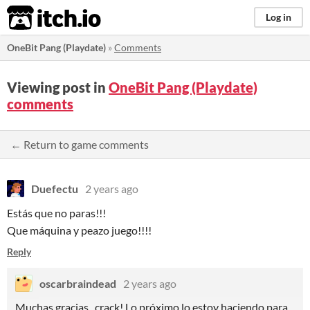
itch.io
Log in
OneBit Pang (Playdate)
»
Comments
Viewing post in
OneBit Pang (Playdate)
comments
← Return to game comments
Duefectu
2 years ago
Estás que no paras!!!
Que máquina y peazo juego!!!!
Reply
oscarbraindead
2 years ago
Muchas gracias, crack! Lo próximo lo estoy haciendo para