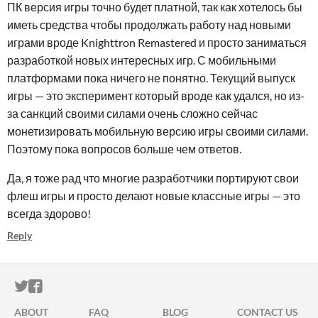
ПК версия игры точно будет платной, так как хотелось бы
иметь средства чтобы продолжать работу над новыми
играми вроде Knighttron Remastered и просто заниматься
разработкой новых интересных игр. С мобильными
платформами пока ничего не понятно. Текущий выпуск
игры — это эксперимент который вроде как удался, но из-
за санкций своими силами очень сложно сейчас
монетизировать мобильную версию игры своими силами.
Поэтому пока вопросов больше чем ответов.
Да, я тоже рад что многие разработчики портируют свои
флеш игры и просто делают новые классные игры — это
всегда здорово!
Reply
ITCH.IO ON TWITTER
ITCH.IO ON FACEBOOK
ABOUT
FAQ
BLOG
CONTACT US