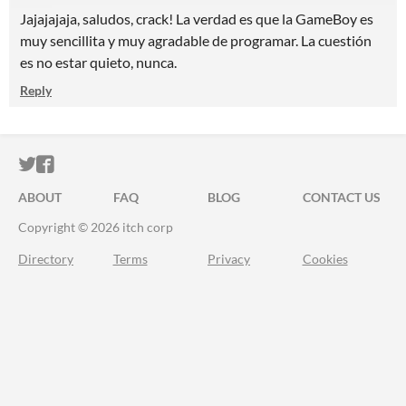
Jajajajaja, saludos, crack! La verdad es que la GameBoy es
muy sencillita y muy agradable de programar. La cuestión
es no estar quieto, nunca.
Reply
ITCH.IO ON TWITTER
ITCH.IO ON FACEBOOK
ABOUT
FAQ
BLOG
CONTACT US
Copyright © 2026 itch corp
Directory
Terms
Privacy
Cookies