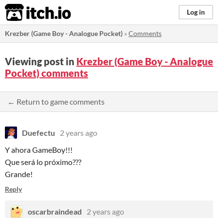
itch.io
Log in
Krezber (Game Boy - Analogue Pocket)
»
Comments
Viewing post in
Krezber (Game Boy - Analogue
Pocket) comments
← Return to game comments
Duefectu
2 years ago
Y ahora GameBoy!!!
Que será lo próximo???
Grande!
Reply
oscarbraindead
2 years ago