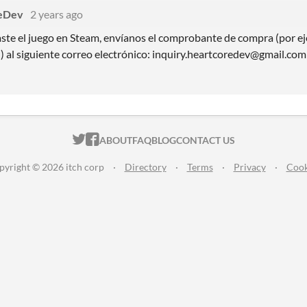
eDev
2 years ago
ste el juego en Steam, envíanos el comprobante de compra (por ej
) al siguiente correo electrónico: inquiry.heartcoredev@gmail.com
ITCH.IO ON TWITTER
ITCH.IO ON FACEBOOK
ABOUT
FAQ
BLOG
CONTACT US
pyright © 2026 itch corp
·
Directory
·
Terms
·
Privacy
·
Cook