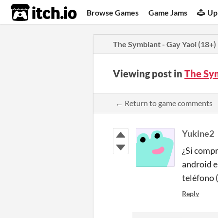
itch.io
Browse Games
Game Jams
Up
The Symbiant - Gay Yaoi (18+)
Viewing post in
The Sy
← Return to game comments
Yukine2
¿Si compr
android e
teléfono 
Reply