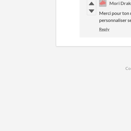
Mori Drak
Merci pour ton m
personnaliser se
Reply
Co