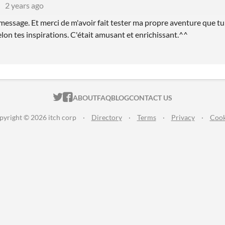
2 years ago
essage. Et merci de m'avoir fait tester ma propre aventure que tu 
lon tes inspirations. C'était amusant et enrichissant.^^
ITCH.IO ON TWITTER
ITCH.IO ON FACEBOOK
ABOUT
FAQ
BLOG
CONTACT US
pyright © 2026 itch corp
·
Directory
·
Terms
·
Privacy
·
Cook