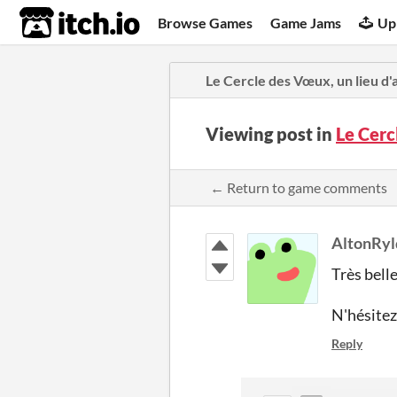
itch.io
Browse Games
Game Jams
Up
Le Cercle des Vœux, un lieu d
Viewing post in
Le Cerc
← Return to game comments
AltonRyl
Très bell
N'hésitez
Reply