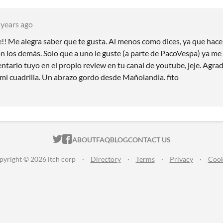
 years ago
e!! Me alegra saber que te gusta. Al menos como dices, ya que hace
 los demás. Solo que a uno le guste (a parte de PacoVespa) ya me 
ntario tuyo en el propio review en tu canal de youtube, jeje. Agra
 mi cuadrilla. Un abrazo gordo desde Mañolandia. fito
ITCH.IO ON TWITTER
ITCH.IO ON FACEBOOK
ABOUT
FAQ
BLOG
CONTACT US
pyright © 2026 itch corp
·
Directory
·
Terms
·
Privacy
·
Cook