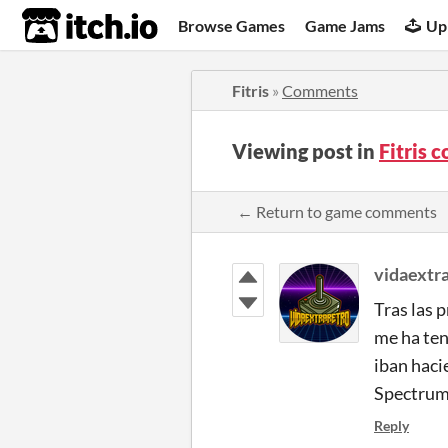
itch.io
Browse Games
Game Jams
Up
Fitris
»
Comments
Viewing post in
Fitris
← Return to game comments
vidaextr
Tras las 
me ha ten
iban haci
Spectrum
Reply