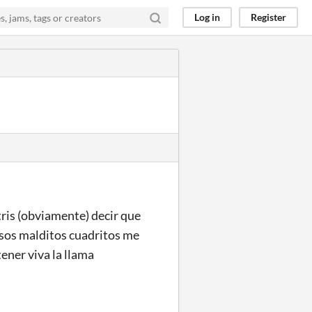
Log in
Register
tris (obviamente) decir que
esos malditos cuadritos me
ener viva la llama