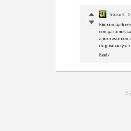
fitosoft
3
Eiii, compadree
compartimos con
ahora este come
dr. gusman y de
Reply
Co