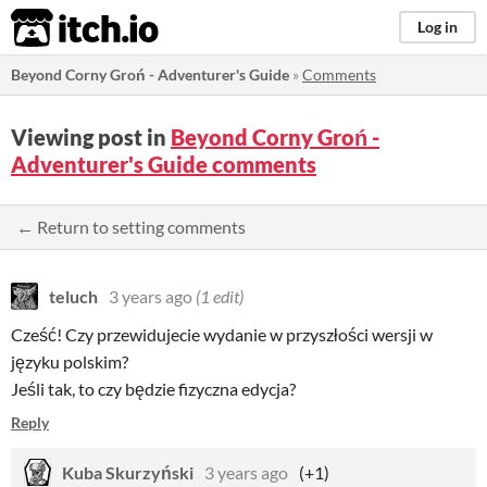
itch.io
Log in
Beyond Corny Groń - Adventurer's Guide
»
Comments
Viewing post in
Beyond Corny Groń -
Adventurer's Guide comments
← Return to setting comments
teluch
3 years ago
(1 edit)
Cześć! Czy przewidujecie wydanie w przyszłości wersji w
języku polskim?
Jeśli tak, to czy będzie fizyczna edycja?
Reply
Kuba Skurzyński
3 years ago
(+1)