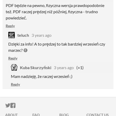
PDF będzie na pewno, fizyczna wersja prawdopodobnie
też. PDF raczej prędzej niż później, fizyczna - trudno
powiedzieć.
Reply
teluch
3 years ago
Dzięki za info! A to prędzej to tak bardziej wrzesień czy
marzec? 😅
Reply
Kuba Skurzyński
3 years ago
(+1)
Mam nadzieję, że raczej wrzesień ;)
Reply
ITCH.IO ON TWITTER
ITCH.IO ON FACEBOOK
ABOUT
FAQ
BLOG
CONTACT US