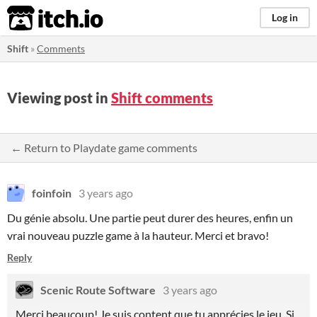
itch.io
Log in
Shift
»
Comments
Viewing post in
Shift comments
← Return to Playdate game comments
foinfoin
3 years ago
Du génie absolu. Une partie peut durer des heures, enfin un
vrai nouveau puzzle game à la hauteur. Merci et bravo!
Reply
Scenic Route Software
3 years ago
Merci beaucoup! Je suis content que tu apprécies le jeu. Si