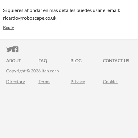
Si quieres ahondar en más detalles puedes usar el email:
ricardo@roboscape.co.uk
Reply
ITCH.IO ON TWITTER
ITCH.IO ON FACEBOOK
ABOUT
FAQ
BLOG
CONTACT US
Copyright © 2026 itch corp
Directory
Terms
Privacy
Cookies