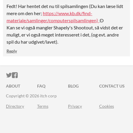
Fedt! Har hentet det nu til spilsamlingen (Du kan læse lidt
mere om den her;
https://www.kb.dk/find-
materiale/samlinger/computerspilsamlingen)
:D
Kan se vi også mangler Shapely's Shootout, så vidst det er
muligt, er vi også meget interesseret i det, (og evt. andre
spil du har udgivet/lavet).
Reply
ITCH.IO ON TWITTER
ITCH.IO ON FACEBOOK
ABOUT
FAQ
BLOG
CONTACT US
Copyright © 2026 itch corp
Directory
Terms
Privacy
Cookies