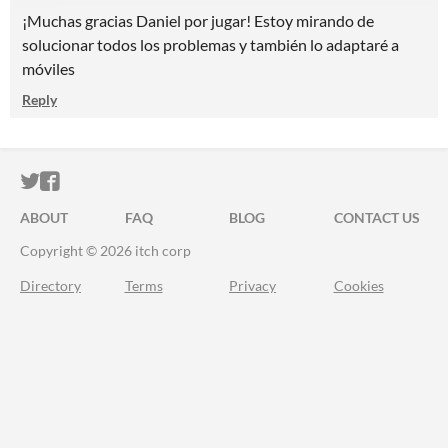
¡Muchas gracias Daniel por jugar! Estoy mirando de
solucionar todos los problemas y también lo adaptaré a
móviles
Reply
ITCH.IO ON TWITTER
ITCH.IO ON FACEBOOK
ABOUT
FAQ
BLOG
CONTACT US
Copyright © 2026 itch corp
Directory
Terms
Privacy
Cookies