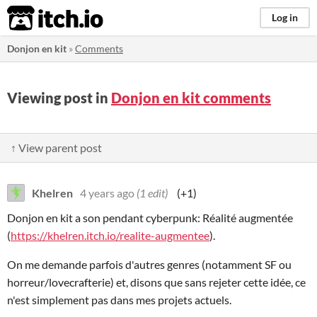
itch.io
Log in
Donjon en kit
»
Comments
Viewing post in
Donjon en kit comments
↑ View parent post
Khelren
4 years ago
(1 edit)
(+1)
Donjon en kit a son pendant cyberpunk: Réalité augmentée
(
https://khelren.itch.io/realite-augmentee
).
On me demande parfois d'autres genres (notamment SF ou
horreur/lovecrafterie) et, disons que sans rejeter cette idée, ce
n'est simplement pas dans mes projets actuels.