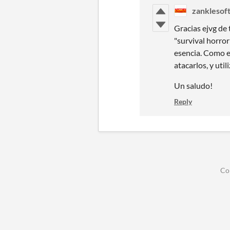
zanklesof
Gracias ejvg de
"survival horror
esencia. Como e
atacarlos, y util
Un saludo!
Reply
Co