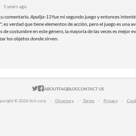
t
5 years ago
 tu comentario.
Apulija-13
fue mi segundo juego y entonces intenté
"; es verdad que tiene elementos de acciòn, pero el juego es una a
s de costumbre en este género, la mayoria de las veces es mejor ev
izar los objetos donde sirven.
ITCH.IO ON TWITTER
ITCH.IO ON FACEBOOK
ABOUT
FAQ
BLOG
CONTACT US
pyright © 2026 itch corp
·
Directory
·
Terms
·
Privacy
·
Cook