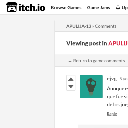
itch.io
Browse Games
Game Jams
Up
APULIJA-13
»
Comments
Viewing post in
APULIJ
← Return to game comments
ejvg
5 ye
Aunque es
que fue s
de los ju
Reply