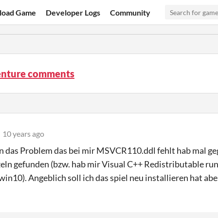
load Game
Developer Logs
Community
nture comments
10 years ago
in das Problem das bei mir MSVCR110.ddl fehlt hab mal ge
zeln gefunden (bzw. hab mir Visual C++ Redistributable run
win10). Angeblich soll ich das spiel neu installieren hat ab