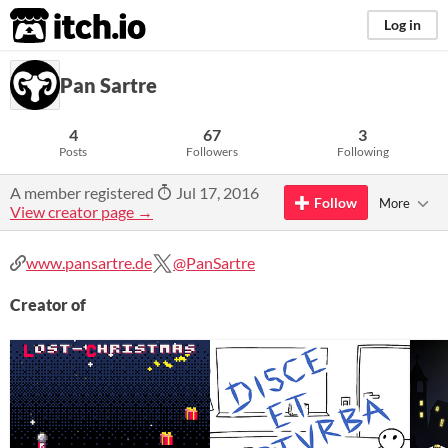
itch.io
Log in
Pan Sartre
4
67
3
Posts
Followers
Following
A member registered
Jul 17, 2016
Follow
More
View creator page →
www.pansartre.de
@PanSartre
Creator of