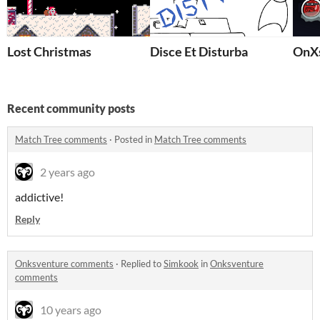
Lost Christmas
Disce Et Disturba
OnX
Recent community posts
Match Tree comments
·
Posted in
Match Tree comments
2 years ago
addictive!
Reply
Onksventure comments
·
Replied to
Simkook
in
Onksventure
comments
10 years ago