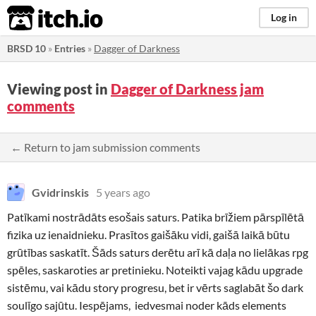
itch.io
Log in
BRSD 10
»
Entries
»
Dagger of Darkness
Viewing post in
Dagger of Darkness jam
comments
← Return to jam submission comments
Gvidrinskis
5 years ago
Patīkami nostrādāts esošais saturs. Patika brīžiem pārspīlētā
fizika uz ienaidnieku. Prasītos gaišāku vidi, gaišā laikā būtu
grūtības saskatīt. Šāds saturs derētu arī kā daļa no lielākas rpg
spēles, saskaroties ar pretinieku. Noteikti vajag kādu upgrade
sistēmu, vai kādu story progresu, bet ir vērts saglabāt šo dark
soulīgo sajūtu. Iespējams, iedvesmai noder kāds elements