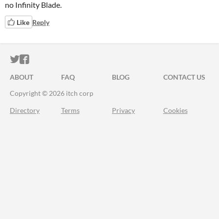
no Infinity Blade.
Like
Reply
ITCH.IO ON TWITTER
ITCH.IO ON FACEBOOK
ABOUT
FAQ
BLOG
CONTACT US
Copyright © 2026 itch corp
Directory
Terms
Privacy
Cookies