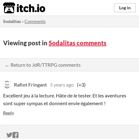
itch.io
Log in
Sodalitas
»
Comments
Viewing post in
Sodalitas comments
← Return to JdR/TTRPG comments
Rafiot Fringant
5 years ago
(+3)
Excellent jeu à la lecture. Hâte de le tester. Et les aventures
sont super sympas et donnent envie également !
Reply
ITCH.IO ON TWITTER
ITCH.IO ON FACEBOOK