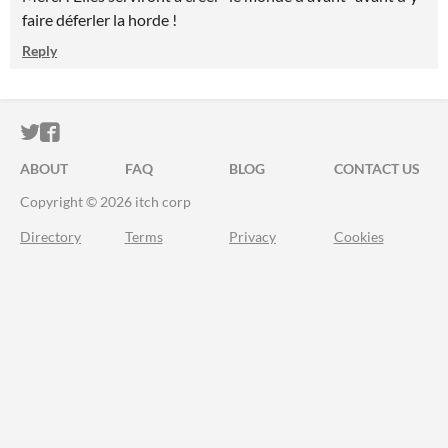
faire déferler la horde !
Reply
ITCH.IO ON TWITTER
ITCH.IO ON FACEBOOK
ABOUT
FAQ
BLOG
CONTACT US
Copyright © 2026 itch corp
Directory
Terms
Privacy
Cookies