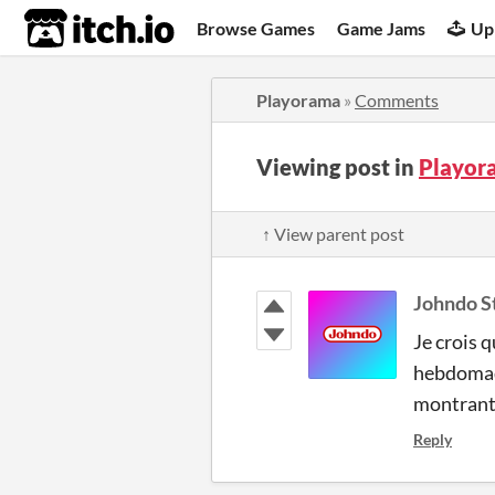
itch.io
Browse Games
Game Jams
Up
Playorama
»
Comments
Viewing post in
Playor
↑ View parent post
Johndo S
Je crois q
hebdomada
montrant 
Reply