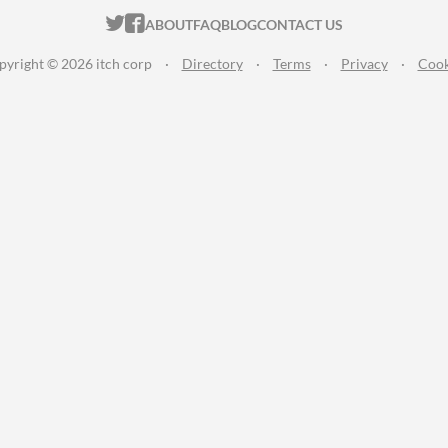
ITCH.IO ON TWITTER
ITCH.IO ON FACEBOOK
ABOUT
FAQ
BLOG
CONTACT US
pyright © 2026 itch corp
·
Directory
·
Terms
·
Privacy
·
Cook