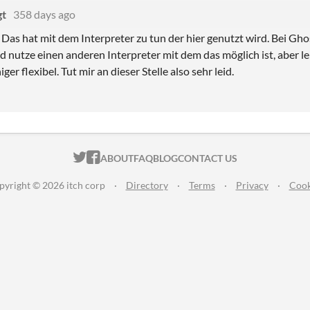
gt
358 days ago
. Das hat mit dem Interpreter zu tun der hier genutzt wird. Bei Gho
 nutze einen anderen Interpreter mit dem das möglich ist, aber lei
er flexibel. Tut mir an dieser Stelle also sehr leid.
ITCH.IO ON TWITTER
ITCH.IO ON FACEBOOK
ABOUT
FAQ
BLOG
CONTACT US
pyright © 2026 itch corp
·
Directory
·
Terms
·
Privacy
·
Cook