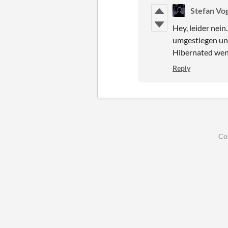
Stefan Vo
Hey, leider nein
umgestiegen und
Hibernated wenig
Reply
Co