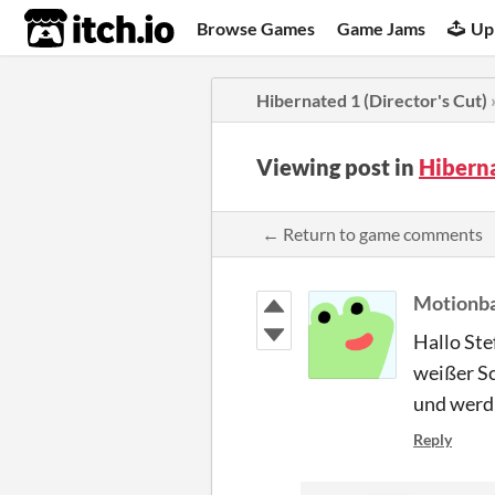
itch.io
Browse Games
Game Jams
Up
Hibernated 1 (Director's Cut)
Viewing post in
Hiberna
← Return to game comments
Motionba
Hallo Ste
weißer Sc
und werd 
Reply