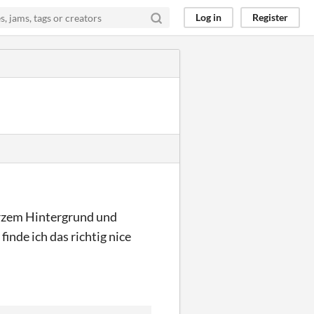
Log in
Register
warzem Hintergrund und
finde ich das richtig nice