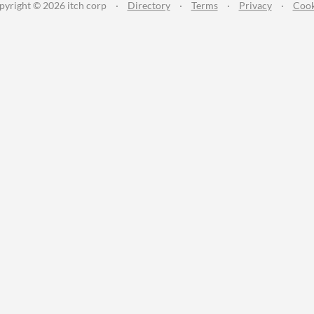
pyright © 2026 itch corp
·
Directory
·
Terms
·
Privacy
·
Cook