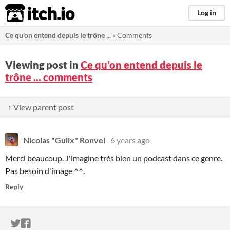
itch.io
Log in
Ce qu'on entend depuis le trône ...
»
Comments
Viewing post in
Ce qu'on entend depuis le
trône ... comments
↑ View parent post
Nicolas "Gulix" Ronvel
6 years ago
Merci beaucoup. J'imagine très bien un podcast dans ce genre.
Pas besoin d'image ^^.
Reply
ITCH.IO ON TWITTER
ITCH.IO ON FACEBOOK