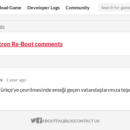
load Game
Developer Logs
Community
ts
ron Re-Boot comments
ov
1 year ago
rkçe'ye çevrilmesinde emeği geçen vatandaşlarımıza teşe
ITCH.IO ON TWITTER
ITCH.IO ON FACEBOOK
ABOUT
FAQ
BLOG
CONTACT US