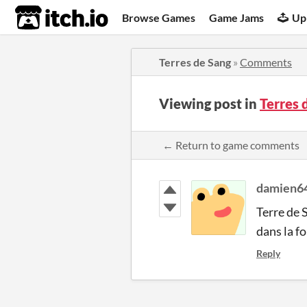
itch.io
Browse Games
Game Jams
Up
Terres de Sang
»
Comments
Viewing post in
Terres
← Return to game comments
damien6
Terre de S
dans la fo
Reply