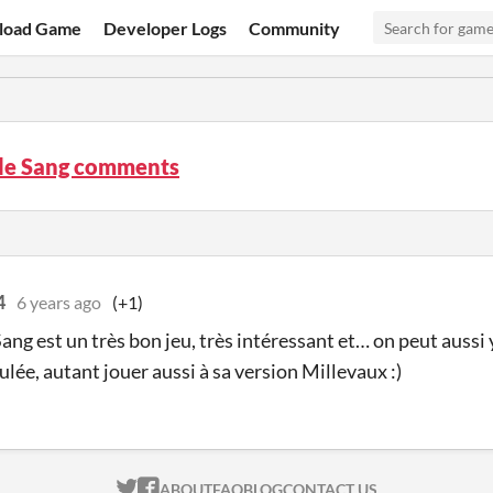
load Game
Developer Logs
Community
 de Sang comments
4
6 years ago
(+1)
ang est un très bon jeu, très intéressant et… on peut aussi y 
ulée, autant jouer aussi à sa version Millevaux :)
ITCH.IO ON TWITTER
ITCH.IO ON FACEBOOK
ABOUT
FAQ
BLOG
CONTACT US