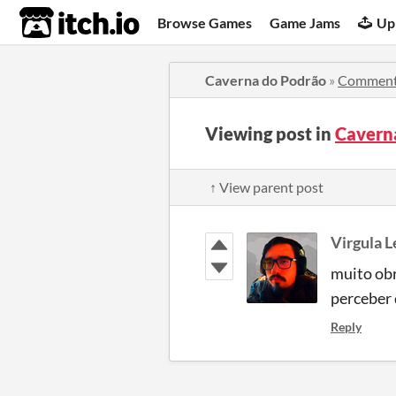
itch.io
Browse Games
Game Jams
Up
Caverna do Podrão
»
Commen
Viewing post in
Cavern
↑ View parent post
Virgula L
muito obr
perceber 
Reply