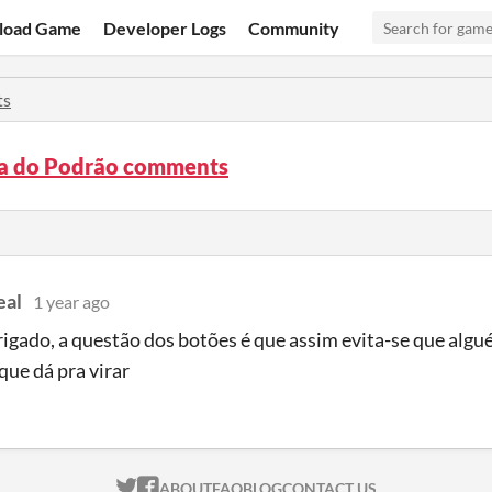
load Game
Developer Logs
Community
ts
a do Podrão comments
eal
1 year ago
igado, a questão dos botões é que assim evita-se que algu
que dá pra virar
ITCH.IO ON TWITTER
ITCH.IO ON FACEBOOK
ABOUT
FAQ
BLOG
CONTACT US