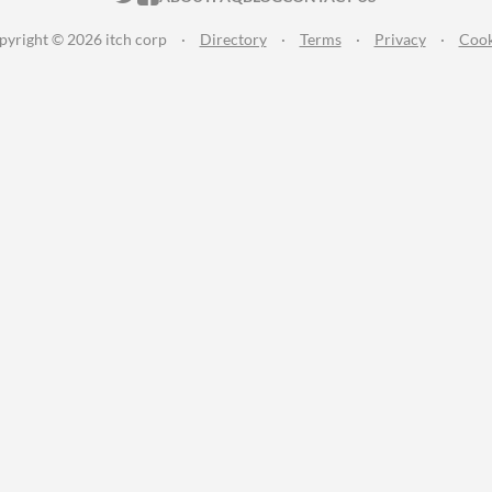
pyright © 2026 itch corp
·
Directory
·
Terms
·
Privacy
·
Cook