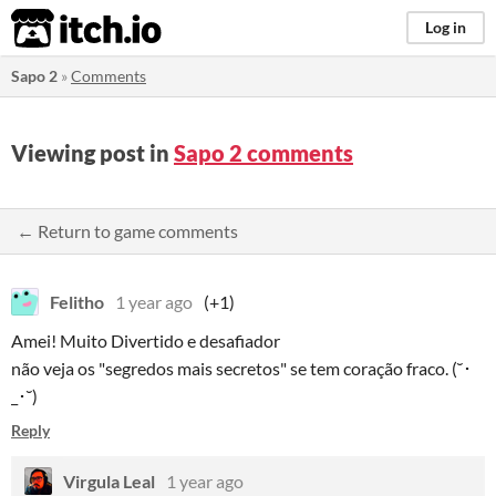
itch.io
Log in
Sapo 2
»
Comments
Viewing post in
Sapo 2 comments
← Return to game comments
Felitho
1 year ago
(+1)
Amei! Muito Divertido e desafiador
não veja os "segredos mais secretos" se tem coração fraco. (˘･
_･˘)
Reply
Virgula Leal
1 year ago