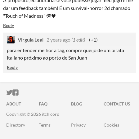
A propósito, eu adoraria se você pudesse jogar meu jogo e me
dar um feedback também! É um survival-horror 2d chamado
"Touch of Madness" 🥸🖤
Reply
Virgula Leal
2 years ago
(1 edit)
(+1)
para entender melhor a tag, compre queijo de um pirata
italiano próximo ao porto de San Juan
Reply
ITCH.IO ON TWITTER
ITCH.IO ON FACEBOOK
ABOUT
FAQ
BLOG
CONTACT US
Copyright © 2026 itch corp
Directory
Terms
Privacy
Cookies