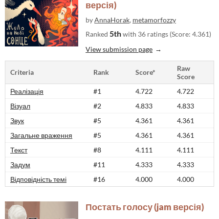
версія)
by
AnnaHorak
,
metamorfozzy
5th
Ranked
with 36 ratings (Score: 4.361)
View submission page
Raw
Criteria
Rank
Score*
Score
Реалізація
#1
4.722
4.722
Візуал
#2
4.833
4.833
Звук
#5
4.361
4.361
Загальне враження
#5
4.361
4.361
Текст
#8
4.111
4.111
Задум
#11
4.333
4.333
Відповідність темі
#16
4.000
4.000
Постать голосу (jam версія)