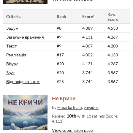
Raw
Criteria
Rank
Score*
Score
Задум
#8
4.389
4.533
Загальне враження
#9
4.131
4.267
Текст
#9
4.067
4.200
Реалізація
#17
4.002
4.133
Візуал
#20
4.131
4.267
Звук
#20
3.744
3.867
Відповідність темі
#25
3.744
3.867
Не Кричи
by
HmarkaTeam
,
yavados
10th
Ranked
with 18 ratings (Score:
4.111)
View submission page