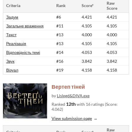
Raw
Criteria
Rank
Score*
Score
Задум
#6
4.421
4.421
Загальне враження
#11
4.105
4.105
Текст
#13
4.000
4.000
Реалізація
#13
4.105
4.105
Відповідність темі
#14
4.053
4.053
Звук
#16
3.842
3.842
Візуал
#19
4.158
4.158
Вертеп тіней
by
Lislegd&DIVA.exe
12th
Ranked
with 16 ratings (Score:
4.062)
View submission page
Raw