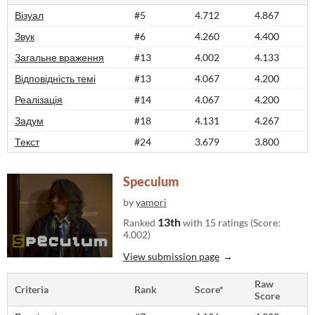
Візуал
#5
4.712
4.867
Звук
#6
4.260
4.400
Загальне враження
#13
4.002
4.133
Відповідність темі
#13
4.067
4.200
Реалізація
#14
4.067
4.200
Задум
#18
4.131
4.267
Текст
#24
3.679
3.800
Speculum
by
yamori
13th
Ranked
with 15 ratings (Score:
4.002)
View submission page
Raw
Criteria
Rank
Score*
Score