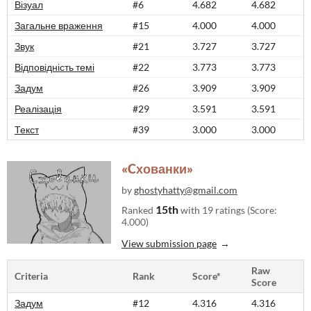
Візуал
#6
4.682
4.682
Загальне враження
#15
4.000
4.000
Звук
#21
3.727
3.727
Відповідність темі
#22
3.773
3.773
Задум
#26
3.909
3.909
Реалізація
#29
3.591
3.591
Текст
#39
3.000
3.000
«Cхованки»
by
ghostyhatty@gmail.com
15th
Ranked
with 19 ratings (Score:
4.000)
View submission page
Raw
Criteria
Rank
Score*
Score
Задум
#12
4.316
4.316