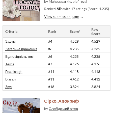
by
Mahousparkle
,
olefireval
6th
Ranked
with 17 ratings (Score: 4.235)
View submission page
Raw
Criteria
Rank
Score*
Score
Задум
#4
4.529
4.529
Загальне враження
#6
4.235
4.235
Відповідність темі
#6
4.235
4.235
Текст
#7
4.176
4.176
Реалізація
#11
4.118
4.118
Візуал
#11
4.412
4.412
Звук
#18
3.824
3.824
Сірко. Апокриф
by
Слобідський вітер