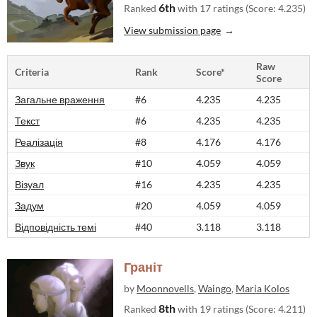
6th
Ranked
with 17 ratings (Score: 4.235)
View submission page
Raw
Criteria
Rank
Score*
Score
Загальне враження
#6
4.235
4.235
Текст
#6
4.235
4.235
Реалізація
#8
4.176
4.176
Звук
#10
4.059
4.059
Візуал
#16
4.235
4.235
Задум
#20
4.059
4.059
Відповідність темі
#40
3.118
3.118
Граніт
by
Moonnovells
,
Waingo
,
Maria Kolos
8th
Ranked
with 19 ratings (Score: 4.211)