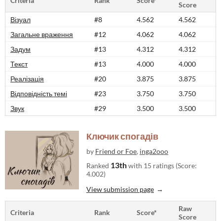
Criteria
Rank
Score*
Score
Візуал
#8
4.562
4.562
Загальне враження
#12
4.062
4.062
Задум
#13
4.312
4.312
Текст
#13
4.000
4.000
Реалізація
#20
3.875
3.875
Відповідність темі
#23
3.750
3.750
Звук
#29
3.500
3.500
Ключик спогадів
by
Friend or Foe
,
inga2ooo
13th
Ranked
with 15 ratings (Score:
4.002)
View submission page
Raw
Criteria
Rank
Score*
Score