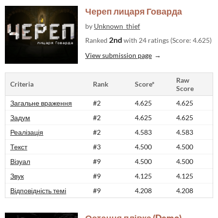
Череп лицаря Говарда
by
Unknown_thief
2nd
Ranked
with 24 ratings (Score: 4.625)
View submission page
Raw
Criteria
Rank
Score*
Score
Загальне враження
#2
4.625
4.625
Задум
#2
4.625
4.625
Реалізація
#2
4.583
4.583
Текст
#3
4.500
4.500
Візуал
#9
4.500
4.500
Звук
#9
4.125
4.125
Відповідність темі
#9
4.208
4.208