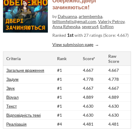
Обережно, двері
зачиняються!
by
Dahuanna
,
artembemba
,
telltomfelis@gmail.com
,
Valeriy Petrov
,
Anna Rzhevska
,
severus4
,
EnRinn
1st
Ranked
with 27 ratings (Score: 4.667)
View submission page
Raw
Criteria
Rank
Score*
Score
Загальне враження
#1
4.667
4.667
Задум
#1
4.778
4.778
Звук
#1
4.667
4.667
Візуал
#1
4.889
4.889
Текст
#1
4.630
4.630
Відповідність темі
#1
4.630
4.630
Реалізація
#4
4.481
4.481