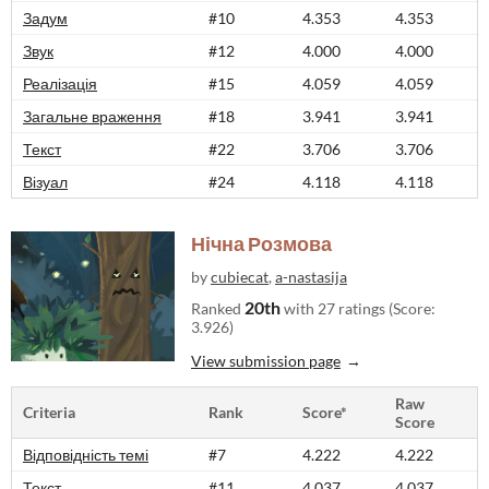
Задум
#10
4.353
4.353
Звук
#12
4.000
4.000
Реалізація
#15
4.059
4.059
Загальне враження
#18
3.941
3.941
Текст
#22
3.706
3.706
Візуал
#24
4.118
4.118
Нічна Розмова
by
cubiecat
,
a-nastasija
20th
Ranked
with 27 ratings (Score:
3.926)
View submission page
Raw
Criteria
Rank
Score*
Score
Відповідність темі
#7
4.222
4.222
Текст
#11
4.037
4.037