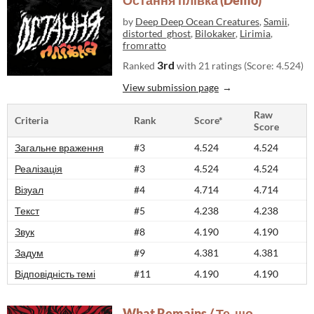
Остання плівка (Demo)
by
Deep Deep Ocean Creatures
,
Samii
,
distorted_ghost
,
Bilokaker
,
Lirimia
,
fromratto
3rd
Ranked
with 21 ratings (Score: 4.524)
View submission page
Raw
Criteria
Rank
Score*
Score
Загальне враження
#3
4.524
4.524
Реалізація
#3
4.524
4.524
Візуал
#4
4.714
4.714
Текст
#5
4.238
4.238
Звук
#8
4.190
4.190
Задум
#9
4.381
4.381
Відповідність темі
#11
4.190
4.190
What Remains / Те, що