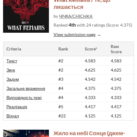
лишається
by
ЧІЧКА/CHICHKA
4th
Ranked
with 24 ratings (Score: 4.375)
View submission page
Raw
Criteria
Rank
Score*
Score
Текст
#2
4.583
4.583
Звук
#2
4.625
4.625
Задум
#3
4.542
4.542
Загальне враження
#4
4.375
4.375
Відповідність темі
#4
4.333
4.333
Реалізація
#5
4.417
4.417
Візуал
#22
4.125
4.125
Жило на небі Сонце (джем-