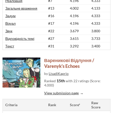
Реалізація
#7
4.196
4.333
Загальне враження
#13
4.002
4.133
Задум
#16
4.196
4.333
Візуал
#17
4.196
4.333
Звук
#22
3.679
3.800
Відповідність темі
#27
3.615
3.733
Текст
#31
3.292
3.400
Вареникові Відлуння /
Varenyk's Echoes
by
LisadiKaprio
15th
Ranked
with 22 ratings (Score:
4.000)
View submission page
Raw
Criteria
Rank
Score*
Score