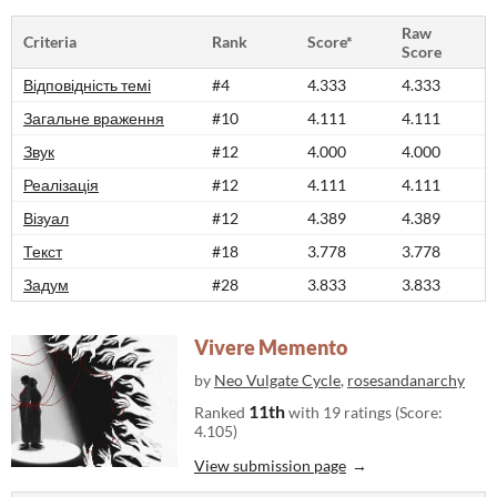
Raw
Criteria
Rank
Score*
Score
Відповідність темі
#4
4.333
4.333
Загальне враження
#10
4.111
4.111
Звук
#12
4.000
4.000
Реалізація
#12
4.111
4.111
Візуал
#12
4.389
4.389
Текст
#18
3.778
3.778
Задум
#28
3.833
3.833
Vivere Memento
by
Neo Vulgate Cycle
,
rosesandanarchy
11th
Ranked
with 19 ratings (Score:
4.105)
View submission page