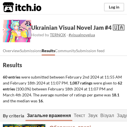
itch.io
Log in
Ukrainian Visual Novel Jam #4 🇺🇦
Hosted by
TERNOX
·
#visualnovelua
Overview
Submissions
Results
Community
Submission feed
Results
60 entries
were submitted between
February 2nd 2024 at 11:55 AM
and
February 18th 2024 at 11:07 PM
.
1,087 ratings
were given to
62
entries
(100.0%) between
February 18th 2024 at 11:07 PM
and
March 4th 2024
. The average number of ratings per game was
18.1
and the median was
16
.
Загальне враження
Текст
Звук
Візуал
Зад
By criteria