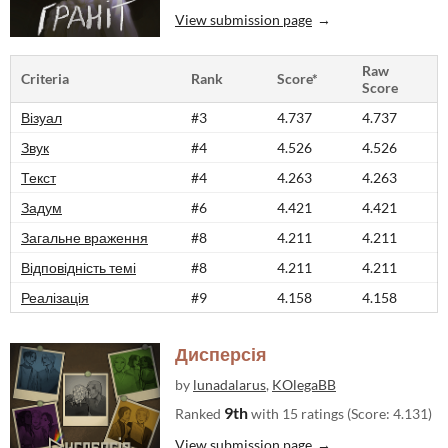
View submission page
Raw
Criteria
Rank
Score*
Score
Візуал
#3
4.737
4.737
Звук
#4
4.526
4.526
Текст
#4
4.263
4.263
Задум
#6
4.421
4.421
Загальне враження
#8
4.211
4.211
Відповідність темі
#8
4.211
4.211
Реалізація
#9
4.158
4.158
Дисперсія
by
lunadalarus
,
KOlegaBB
9th
Ranked
with 15 ratings (Score: 4.131)
View submission page