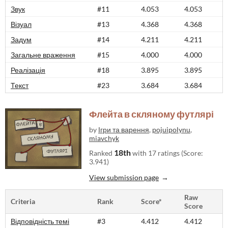
Звук
#11
4.053
4.053
Візуал
#13
4.368
4.368
Задум
#14
4.211
4.211
Загальне враження
#15
4.000
4.000
Реалізація
#18
3.895
3.895
Текст
#23
3.684
3.684
Флейта в скляному футлярі
by
Ігри та варення
,
pojuipolynu
,
miavchyk
18th
Ranked
with 17 ratings (Score:
3.941)
View submission page
Raw
Criteria
Rank
Score*
Score
Відповідність темі
#3
4.412
4.412