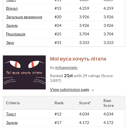
Візуал
#15
4.259
4.259
Загальне враження
#20
3.926
3.926
Задум
#24
3.926
3.926
Реалізація
#25
3.704
3.704
Звук
#31
3.333
3.333
Мої вуса хочуть літати
by
mihapomelo
21st
Ranked
with 29 ratings (Score:
3.897)
View submission page
Raw
Criteria
Rank
Score*
Score
Текст
#12
4.034
4.034
Задум
#17
4.172
4.172