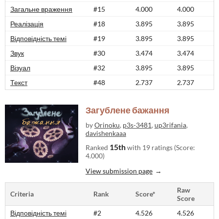
Загальне враження
#15
4.000
4.000
Реалізація
#18
3.895
3.895
Відповідність темі
#19
3.895
3.895
Звук
#30
3.474
3.474
Візуал
#32
3.895
3.895
Текст
#48
2.737
2.737
Загублене бажання
by
Orinoku
,
p3s-3481
,
up3rifania
,
davishenkaaa
15th
Ranked
with 19 ratings (Score:
4.000)
View submission page
Raw
Criteria
Rank
Score*
Score
Відповідність темі
#2
4.526
4.526