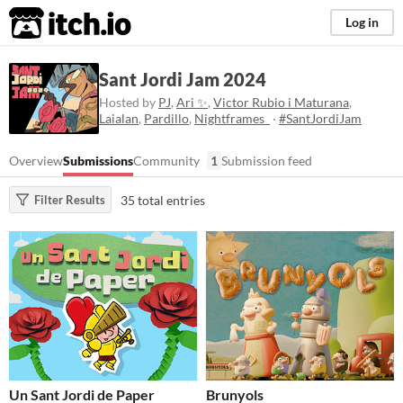
itch.io
Log in
Sant Jordi Jam 2024
Hosted by
PJ
,
Ari ✨
,
Victor Rubio i Maturana
,
Laialan
,
Pardillo
,
Nightframes_
·
#SantJordiJam
Overview
Submissions
Community
1
Submission feed
35 total entries
Filter Results
Un Sant Jordi de Paper
Brunyols