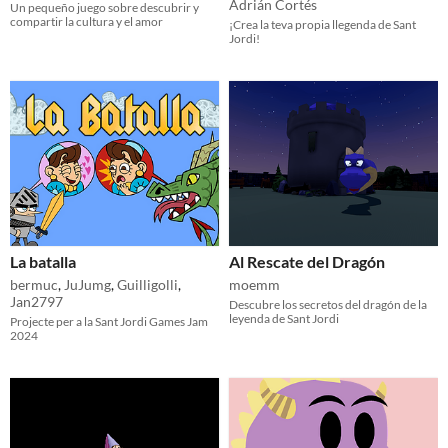
Adrián Cortés
Un pequeño juego sobre descubrir y
compartir la cultura y el amor
¡Crea la teva propia llegenda de Sant
Jordi!
La batalla
Al Rescate del Dragón
bermuc
,
JuJumg
,
Guilligolli
,
moemm
Jan2797
Descubre los secretos del dragón de la
leyenda de Sant Jordi
Projecte per a la Sant Jordi Games Jam
2024