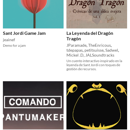
Sant Jordi Game Jam
La Leyenda del Dragón
Tragón
jeainef
JParamade
,
TheEnricous
,
Demo for a jam
tdepapas
,
petitsuisse
,
Sadwel
,
Mickel .D
,
JALSoundtracks
Un cuento interactivo inspirado en la
leyenda de Sant Jordi con toques de
gestión de recursos.