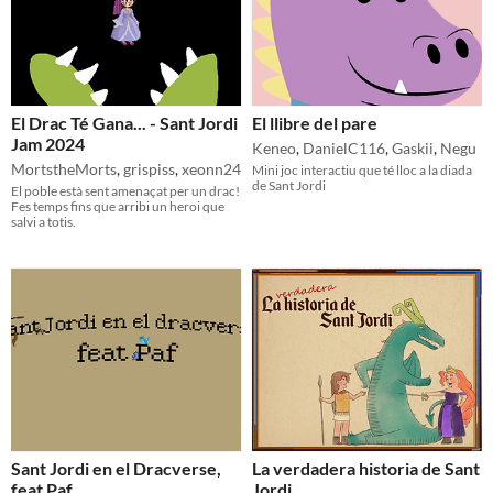
El Drac Té Gana... - Sant Jordi
El llibre del pare
Jam 2024
Keneo
,
DanielC116
,
Gaskii
,
Negu
MortstheMorts
,
grispiss
,
xeonn24
Mini joc interactiu que té lloc a la diada
de Sant Jordi
El poble està sent amenaçat per un drac!
Fes temps fins que arribi un heroi que
salvi a totis.
Sant Jordi en el Dracverse,
La verdadera historia de Sant
feat Paf
Jordi