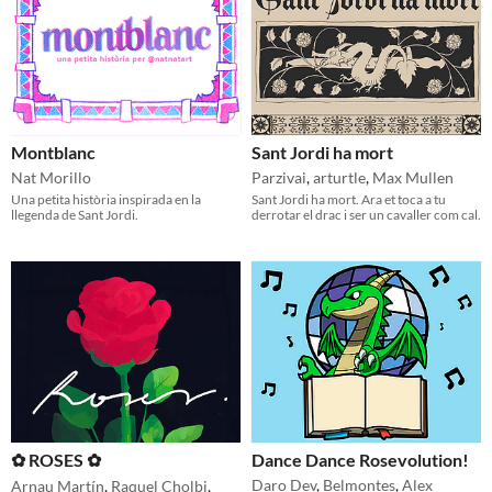
Montblanc
Sant Jordi ha mort
Nat Morillo
Parzivai
,
arturtle
,
Max Mullen
Una petita història inspirada en la
Sant Jordi ha mort. Ara et toca a tu
llegenda de Sant Jordi.
derrotar el drac i ser un cavaller com cal.
✿ ROSES ✿
Dance Dance Rosevolution!
Daro Dev
,
Belmontes
,
Alex
Arnau Martín
,
Raquel Cholbi
,