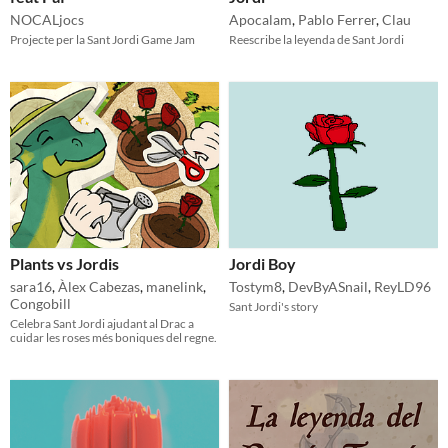
NOCALjocs
Apocalam
,
Pablo Ferrer
,
Clau
Projecte per la Sant Jordi Game Jam
Reescribe la leyenda de Sant Jordi
Plants vs Jordis
Jordi Boy
sara16
,
Àlex Cabezas
,
manelink
,
Tostym8
,
DevByASnail
,
ReyLD96
Congobill
Sant Jordi's story
Celebra Sant Jordi ajudant al Drac a
cuidar les roses més boniques del regne.