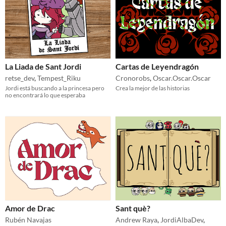
La Liada de Sant Jordi
Cartas de Leyendragón
retse_dev
,
Tempest_Riku
Cronorobs
,
Oscar.Oscar.Oscar
Jordi está buscando a la princesa pero
Crea la mejor de las historias
no encontrará lo que esperaba
Amor de Drac
Sant què?
Rubén Navajas
Andrew Raya
,
JordiAlbaDev
,