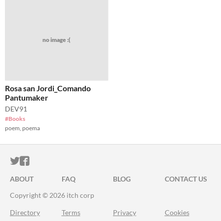
no image :(
Rosa san Jordi_Comando
Pantumaker
DEV91
#Books
poem, poema
ITCH.IO ON TWITTER
ITCH.IO ON FACEBOOK
ABOUT
FAQ
BLOG
CONTACT US
Copyright © 2026 itch corp
Directory
Terms
Privacy
Cookies