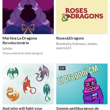
Martina La Dragona
Roses&Dragons
Revolucionària
Bumbolla
,
Kelowos
,
Javejo
,
quero223
Lyhdyr
Trenca amb el teu destí designat
GIF
And who will fight your
Somnis petitburgesos de