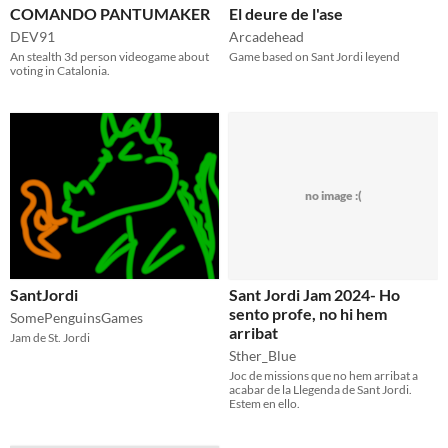
COMANDO PANTUMAKER
El deure de l'ase
DEV91
Arcadehead
An stealth 3d person videogame about
Game based on Sant Jordi leyend
voting in Catalonia.
no image :(
SantJordi
Sant Jordi Jam 2024- Ho
sento profe, no hi hem
SomePenguinsGames
arribat
Jam de St. Jordi
Sther_Blue
Joc de missions que no hem arribat a
acabar de la Llegenda de Sant Jordi.
Estem en ello.