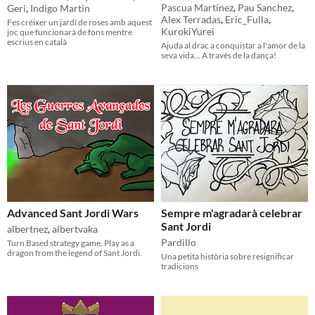
Pascua Martínez
,
Pau Sanchez
,
Geri
,
Indigo Martin
Alex Terradas
,
Eric_Fulla
,
Fes créixer un jardí de roses amb aquest
KurokiYurei
joc que funcionarà de fons mentre
escrius en català
Ajuda al drac a conquistar a l'amor de la
seva vida... A través de la dança!
Advanced Sant Jordi Wars
Sempre m'agradarà celebrar
Sant Jordi
albertnez
,
albertvaka
Pardillo
Turn Based strategy game. Play as a
dragon from the legend of Sant Jordi.
Una petita història sobre resignificar
tradicions