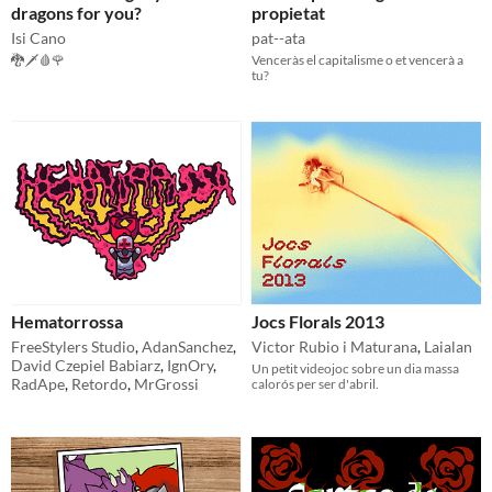
dragons for you?
propietat
Isi Cano
pat--ata
🐉🗡🩸🌹
Venceràs el capitalisme o et vencerà a
tu?
Hematorrossa
Jocs Florals 2013
FreeStylers Studio
,
AdanSanchez
,
Victor Rubio i Maturana
,
Laialan
David Czepiel Babiarz
,
IgnOry
,
Un petit videojoc sobre un dia massa
RadApe
,
Retordo
,
MrGrossi
calorós per ser d'abril.