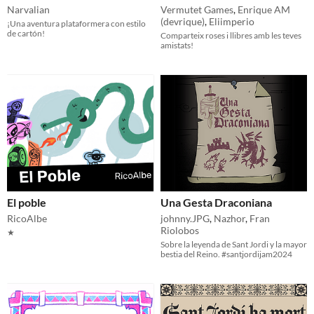
Narvalian
Vermutet Games
,
Enrique AM
(devrique)
,
Eliimperio
¡Una aventura plataformera con estilo
de cartón!
Comparteix roses i llibres amb les teves
amistats!
El poble
Una Gesta Draconiana
RicoAlbe
johnny.JPG
,
Nazhor
,
Fran
Riolobos
★
Sobre la leyenda de Sant Jordi y la mayor
bestia del Reino. #santjordijam2024