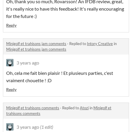
Oh, thank you so much, Rovarsson! An IFDB review, great,
it's really nice to have this feedback! It's really encouraging
for the future :)
Reply
Minigolf et trahisons jam comments
·
Replied to
Intory Creative
in
Minigolf et trahisons jam comments
3 years ago
Oh, cela me fait bien plaisir ! Et plusieurs parties, c'est
vraiment chouette ! :D
Reply
Minigolf et trahisons comments
·
Replied to
Atozi
in
Minigolf et
trahisons comments
3 years ago
(1 edit)