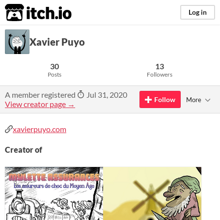
itch.io
Log in
Xavier Puyo
30
13
Posts
Followers
A member registered
Jul 31, 2020
Follow
More
View creator page →
xavierpuyo.com
Creator of