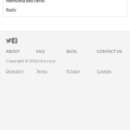
nenhuma deu certo
Reply
ITCH.IO ON TWITTER
ITCH.IO ON FACEBOOK
ABOUT
FAQ
BLOG
CONTACT US
Copyright © 2026 itch corp
Directory
Terms
Privacy
Cookies