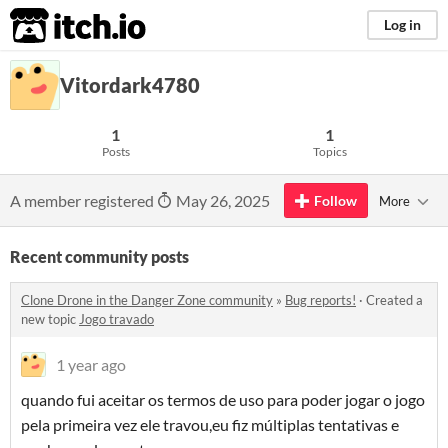
itch.io
Log in
Vitordark4780
1
1
Posts
Topics
A member registered
May 26, 2025
Follow
More
Recent community posts
Clone Drone in the Danger Zone community
»
Bug reports!
·
Created a
new topic
Jogo travado
1 year ago
quando fui aceitar os termos de uso para poder jogar o jogo
pela primeira vez ele travou,eu fiz múltiplas tentativas e