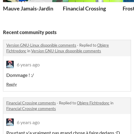
Mauve Jamais-Jardin
Financial Crossing
Fros
Recent community posts
Version GNU-Linux disponible comments
·
Replied to
Obigre
Fichtredonc
in
Version GNU-Linux disponible comments
6 years ago
Dommage ! :/
Reply
Financial Crossing comments
·
Replied to
Obigre Fichtredonc
in
Financial Crossing comments
6 years ago
Pourtant y'a vraiment pas grand chose à faire dedans :D