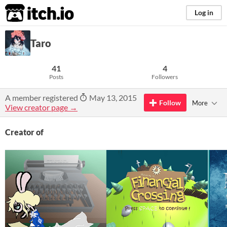
itch.io
Log in
Taro
41
4
Posts
Followers
A member registered
May 13, 2015
Follow
More
View creator page →
Creator of