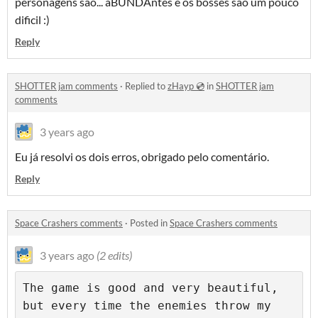
personagens são... aBUNDAntes e os bosses são um pouco
dificil :)
Reply
SHOTTER jam comments
·
Replied to
zHayp 💿
in
SHOTTER jam
comments
3 years ago
Eu já resolvi os dois erros, obrigado pelo comentário.
Reply
Space Crashers comments
·
Posted in
Space Crashers comments
3 years ago
(2 edits)
The game is good and very beautiful, 
but every time the enemies throw my 