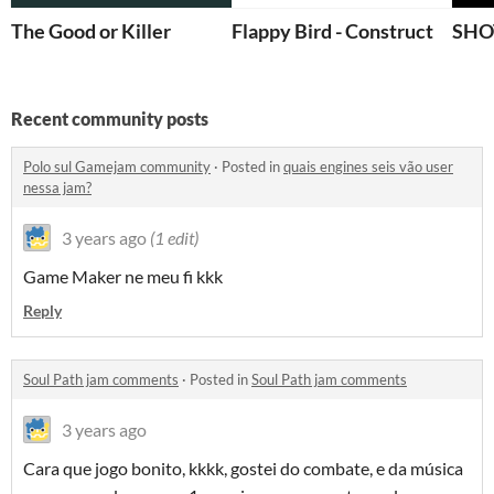
The Good or Killer
Flappy Bird - Construct
SHO
Recent community posts
Polo sul Gamejam community
·
Posted in
quais engines seis vão user
nessa jam?
3 years ago
(1 edit)
Game Maker ne meu fi kkk
Reply
Soul Path jam comments
·
Posted in
Soul Path jam comments
3 years ago
Cara que jogo bonito, kkkk, gostei do combate, e da música