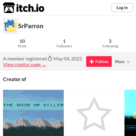
itch.io
Log in
SrParron
10
1
3
Posts
Followers
Following
A member registered
May 04, 2022
Follow
More
View creator page →
Creator of