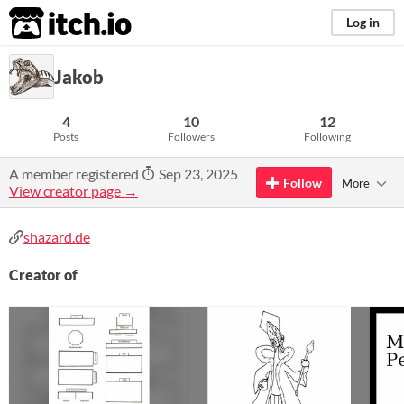
itch.io
Log in
Jakob
4
10
12
Posts
Followers
Following
A member registered
Sep 23, 2025
Follow
More
View creator page →
shazard.de
Creator of