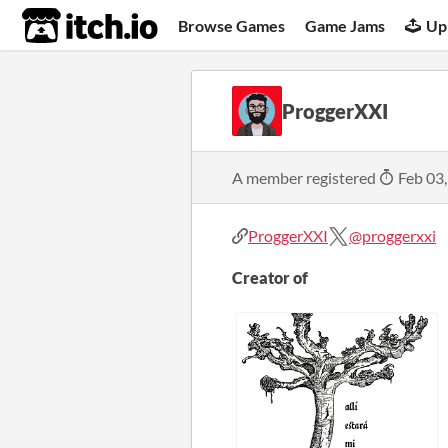
itch.io
Browse Games
Game Jams
Up
ProggerXXI
A member registered
Feb 03
ProggerXXI
@proggerxxi
Creator of