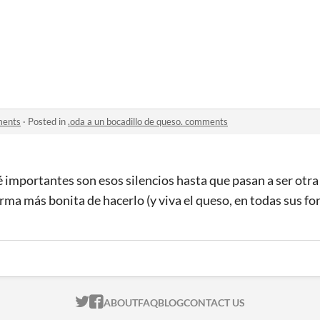
ments
·
Posted in
.oda a un bocadillo de queso. comments
é importantes son esos silencios hasta que pasan a ser otra 
rma más bonita de hacerlo (y viva el queso, en todas sus fo
ITCH.IO ON TWITTER
ITCH.IO ON FACEBOOK
ABOUT
FAQ
BLOG
CONTACT US