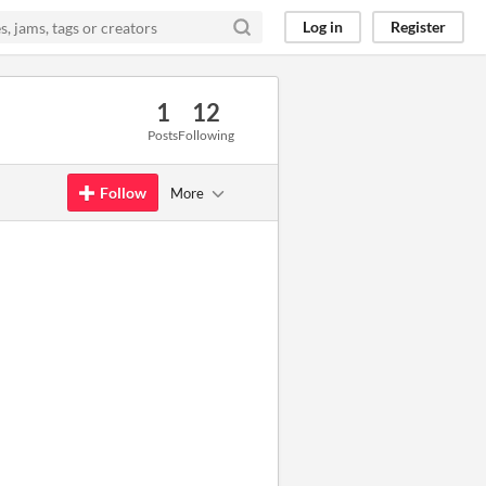
Log in
Register
1
12
Posts
Following
Follow
More