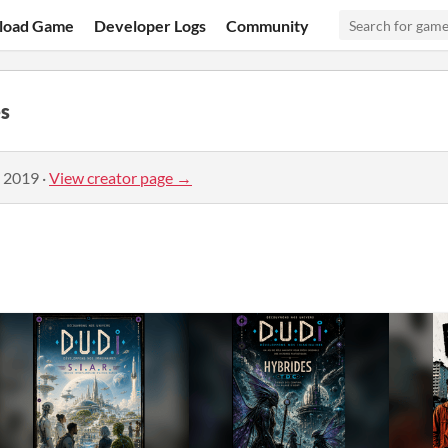
load Game
Developer Logs
Community
s
, 2019
·
View creator page →