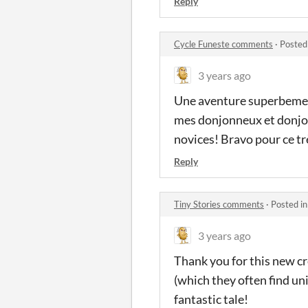
Reply
Cycle Funeste comments
·
Posted
3 years ago
Une aventure superbemen
mes donjonneux et donjon
novices! Bravo pour ce tr
Reply
Tiny Stories comments
·
Posted i
3 years ago
Thank you for this new cr
(which they often find un
fantastic tale!