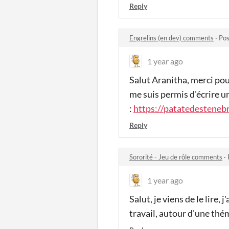
Reply
Engrelins (en dev) comments
·
Pos
1 year ago
Salut Aranitha, merci pou
me suis permis d'écrire un
:
https://patatedesteneb
Reply
Sororité - Jeu de rôle comments
·
1 year ago
Salut, je viens de le lire,
travail, autour d'une thé