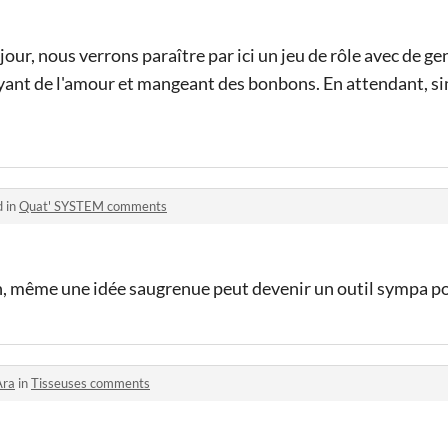
our, nous verrons paraître par ici un jeu de rôle avec de g
yant de l'amour et mangeant des bonbons. En attendant, si
d in
Quat' SYSTEM comments
n, même une idée saugrenue peut devenir un outil sympa po
Ara
in
Tisseuses comments