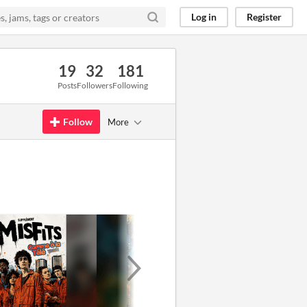
Log in
Register
19
32
181
Posts
Followers
Following
Follow
More