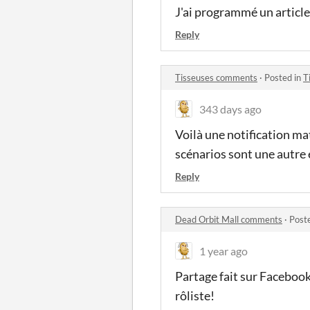
J'ai programmé un article
Reply
Tisseuses comments
·
Posted in
T
343 days ago
Voilà une notification mati
scénarios sont une autre 
Reply
Dead Orbit Mall comments
·
Post
1 year ago
Partage fait sur Facebook,
rôliste!