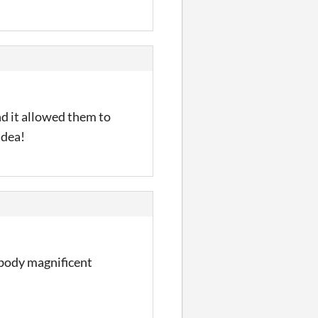
and it allowed them to
idea!
mbody magnificent