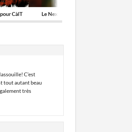
 pour CàlT
Le Nexus des éléments infinis
Légendières
lassouille! C'est
st tout autant beau
également très