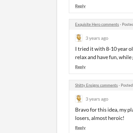
Reply
Exquisite Hero comments
·
Poste
3 years ago
I tried it with 8-10 year 
relax and have fun, while
Reply
Shitty Ensigns comments
·
Posted
3 years ago
Bravo for this idea, my p
losers, almost heroic!
Reply