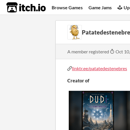
itch.io
Browse Games
Game Jams
Up
Patatedestenebre
A member registered
Oct 10
linktr.ee/patatedestenebres
Creator of