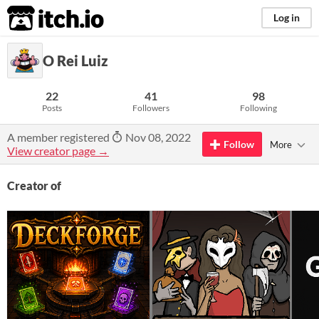
itch.io
Log in
O Rei Luiz
22
41
98
Posts
Followers
Following
A member registered
Nov 08, 2022
Follow
More
View creator page →
Creator of