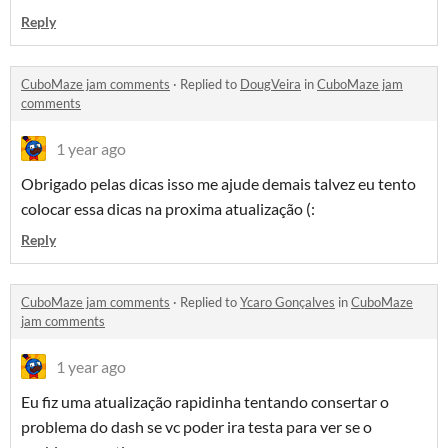
Reply
CuboMaze jam comments
·
Replied to
DougVeira
in
CuboMaze jam
comments
1 year ago
Obrigado pelas dicas isso me ajude demais talvez eu tento
colocar essa dicas na proxima atualização (:
Reply
CuboMaze jam comments
·
Replied to
Ycaro Gonçalves
in
CuboMaze
jam comments
1 year ago
Eu fiz uma atualização rapidinha tentando consertar o
problema do dash se vc poder ira testa para ver se o