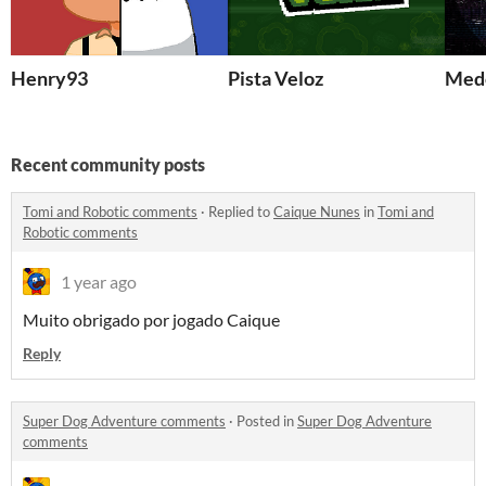
Henry93
Pista Veloz
Medo
Recent community posts
Tomi and Robotic comments
·
Replied to
Caique Nunes
in
Tomi and
Robotic comments
1 year ago
Muito obrigado por jogado Caique
Reply
Super Dog Adventure comments
·
Posted in
Super Dog Adventure
comments