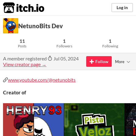
itch.io
Log in
NetunoBits Dev
11
1
1
Posts
Followers
Following
A member registered
Jul 05, 2024
Follow
More
View creator page →
www.youtube.com/@netunobits
Creator of