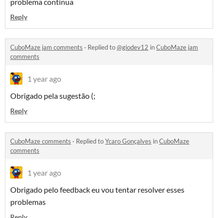
problema continua
Reply
CuboMaze jam comments
·
Replied to
@giodev12
in
CuboMaze jam
comments
1 year ago
Obrigado pela sugestão (;
Reply
CuboMaze comments
·
Replied to
Ycaro Gonçalves
in
CuboMaze
comments
1 year ago
Obrigado pelo feedback eu vou tentar resolver esses
problemas
Reply