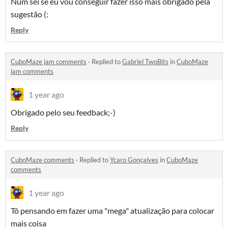
Num sei se eu vou conseguir fazer isso mais obrigado pela
sugestão (:
Reply
CuboMaze jam comments
·
Replied to
Gabriel TwoBits
in
CuboMaze
jam comments
1 year ago
Obrigado pelo seu feedback;⁠-⁠)
Reply
CuboMaze comments
·
Replied to
Ycaro Gonçalves
in
CuboMaze
comments
1 year ago
Tô pensando em fazer uma "mega" atualização para colocar
mais coisa