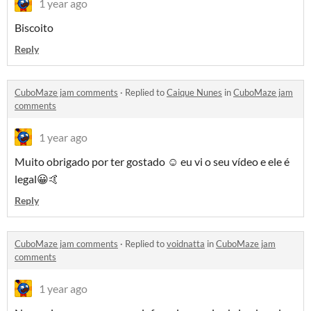
1 year ago
Biscoito
Reply
CuboMaze jam comments
·
Replied to
Caique Nunes
in
CuboMaze jam
comments
1 year ago
Muito obrigado por ter gostado ☺️ eu vi o seu vídeo e ele é
legal😀🤙
Reply
CuboMaze jam comments
·
Replied to
voidnatta
in
CuboMaze jam
comments
1 year ago