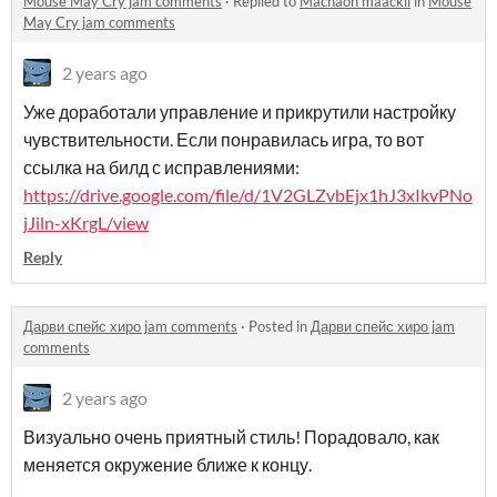
Mouse May Cry jam comments
·
Replied to
Machaon maackii
in
Mouse
May Cry jam comments
2 years ago
Уже доработали управление и прикрутили настройку
чувствительности. Если понравилась игра, то вот
ссылка на билд с исправлениями:
https://drive.google.com/file/d/1V2GLZvbEjx1hJ3xIkvPNo
jJiln-xKrgL/view
Reply
Дарви спейс хиро jam comments
·
Posted in
Дарви спейс хиро jam
comments
2 years ago
Визуально очень приятный стиль! Порадовало, как
меняется окружение ближе к концу.