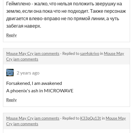
Геймплено - жалко, что нельзя положить зверушку на
землю, если она пока что не подходит. Также персонаж
двигается влево-вправо не по прямой линии, а чуть
забегая наверх.
Reply
Mouse May Cry jam comments
·
Replied to
san4okrivo
in
Mouse May
Cry jam comments
2 years ago
Forsakened, I am awakened
A phoenix's ash in MICROWAVE
Reply
Mouse May Cry jam comments
·
Replied to
K33pQu13t
in
Mouse May
Cry jam comments