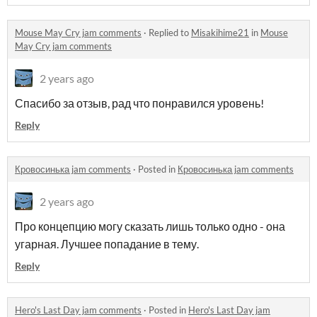
Mouse May Cry jam comments
·
Replied to
Misakihime21
in
Mouse
May Cry jam comments
2 years ago
Спасибо за отзыв, рад что понравился уровень!
Reply
Кровосинька jam comments
·
Posted in
Кровосинька jam comments
2 years ago
Про концепцию могу сказать лишь только одно - она
угарная. Лучшее попадание в тему.
Reply
Hero's Last Day jam comments
·
Posted in
Hero's Last Day jam