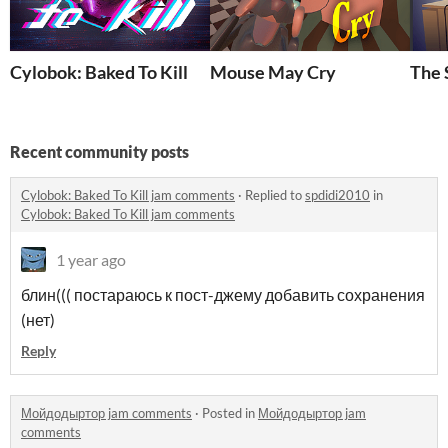
Cylobok: Baked To Kill
Mouse May Cry
The 
Recent community posts
Cylobok: Baked To Kill jam comments
·
Replied to
spdidi2010
in
Cylobok: Baked To Kill jam comments
1 year ago
блин((( постараюсь к пост-джему добавить сохранения
(нет)
Reply
Мойдодыртор jam comments
·
Posted in
Мойдодыртор jam
comments