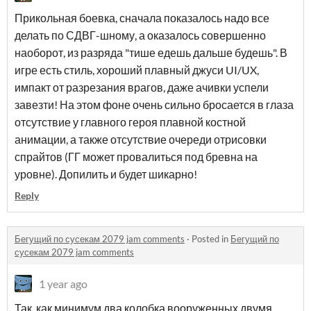
Прикольная боевка, сначала показалось надо все
делать по СДВГ-шному, а оказалось совершенно
наоборот, из разряда "тише едешь дальше будешь". В
игре есть стиль, хороший плавный джуси UI/UX,
импакт от разрезания врагов, даже ачивки успели
завезти! На этом фоне очень сильно бросается в глаза
отсутствие у главного героя плавной костной
анимации, а также отсутствие очереди отрисовки
спрайтов (ГГ может провалиться под бревна на
уровне). Допилить и будет шикарно!
Reply
Бегущий по сусекам 2079 jam comments
·
Posted in
Бегущий по
сусекам 2079 jam comments
1 year ago
Так, как минимум два колобка вооруженных двумя