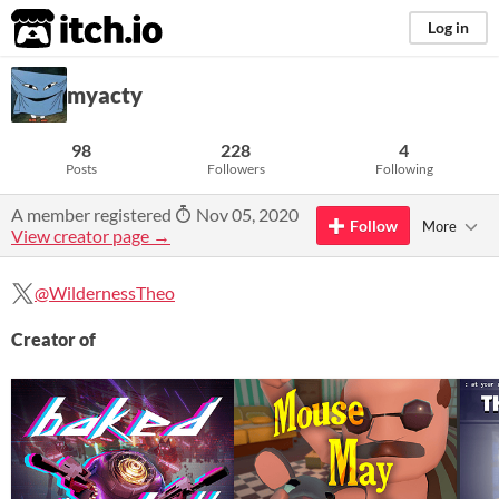
itch.io
Log in
myacty
98
228
4
Posts
Followers
Following
A member registered
Nov 05, 2020
Follow
More
View creator page →
@WildernessTheo
Creator of