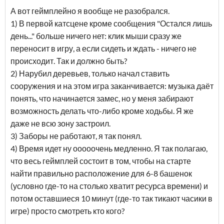
А вот геймплейно я вообще не разобрался.
1) В первой катсцене кроме сообщения "Остался лишь
день..." больше ничего нет: клик мыши сразу же
переносит в игру, а если сидеть и ждать - ничего не
происходит. Так и должно быть?
2) Нарубил деревьев, только начал ставить
сооружения и на этом игра заканчивается: музыка даёт
понять, что начинается замес, но у меня забирают
возможность делать что-либо кроме ходьбы. Я же
даже не всю зону застроил.
3) Заборы не работают, я так понял.
4) Время идет ну ооооочень медленно. Я так полагаю,
что весь геймплей состоит в том, чтобы на старте
найти правильно расположение для 6-8 башенок
(условно где-то на столько хватит ресурса времени) и
потом оставшиеся 10 минут (где-то так тикают часики в
игре) просто смотреть кто кого?