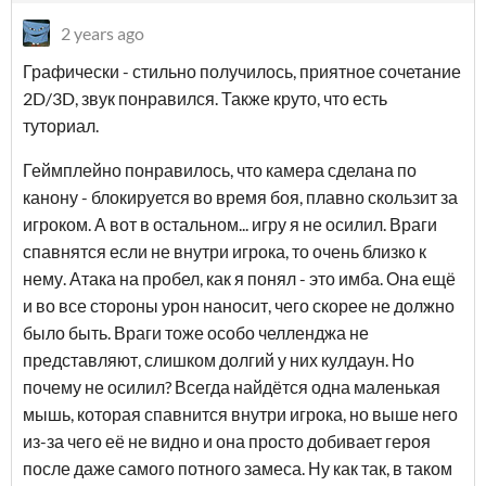
2 years ago
Графически - стильно получилось, приятное сочетание
2D/3D, звук понравился. Также круто, что есть
туториал.
Геймплейно понравилось, что камера сделана по
канону - блокируется во время боя, плавно скользит за
игроком. А вот в остальном... игру я не осилил. Враги
спавнятся если не внутри игрока, то очень близко к
нему. Атака на пробел, как я понял - это имба. Она ещё
и во все стороны урон наносит, чего скорее не должно
было быть. Враги тоже особо челленджа не
представляют, слишком долгий у них кулдаун. Но
почему не осилил? Всегда найдётся одна маленькая
мышь, которая спавнится внутри игрока, но выше него
из-за чего её не видно и она просто добивает героя
после даже самого потного замеса. Ну как так, в таком