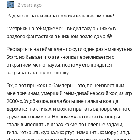
2 years ago
Рад, что игра вызвала положительные эмоции!
"Метрики на геймджеме" - видел такую книжку в
разделе фантастики в книжном возле дома 😂
Рестартить на геймпаде - по сути один раз жмякнуть на
Start, но бывает что эта кнопка перекликается с
открытием меню паузы, поэтому его придется
закрывать на эту же кнопку.
Эх, а вот прыжок на бамперы - это, по неизвестным
мне причинам, умерший гейм-дизайнерский ход из игр
2000-х. Удобно же, когда большие пальцы всегда
держатся на стиках, и можно прыгать одновременно с
кручением камеры. Но почему-то потом бамперы
стали выполнять в играх какие-то нелепые задачи,
типа: "открыть журнал/карту", "изменить камеру", и т.д.
Но я считаю, что стоит побороться за то, чтобы вернуть