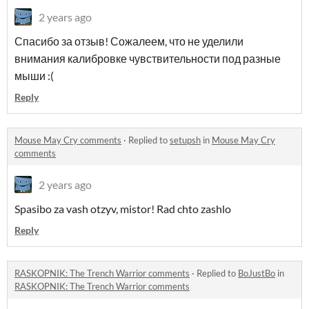
2 years ago
Спасибо за отзыв! Сожалеем, что не уделили
внимания калибровке чувствительности под разные
мыши :(
Reply
Mouse May Cry comments
·
Replied to
setupsh
in
Mouse May Cry
comments
2 years ago
Spasibo za vash otzyv, mistor! Rad chto zashlo
Reply
RASKOPNIK: The Trench Warrior comments
·
Replied to
BoJustBo
in
RASKOPNIK: The Trench Warrior comments