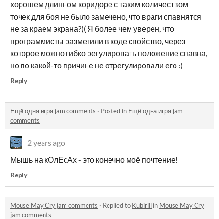
хорошем длинном коридоре с таким количеством
точек для боя не было замечено, что враги спавнятся
не за краем экрана?(( Я более чем уверен, что
программисты разметили в коде свойство, через
которое можно гибко регулировать положение спавна,
но по какой-то причине не отрегулировали его :(
Reply
Ещё одна игра jam comments
·
Posted in
Ещё одна игра jam
comments
2 years ago
Мышь на кОлЕсАх - это конечно моё почтение!
Reply
Mouse May Cry jam comments
·
Replied to
Kubirill
in
Mouse May Cry
jam comments