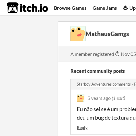
itch.io
Browse Games
Game Jams
Up
MatheusGamgs
A member registered
Nov 05
Recent community posts
Starboy Adventures comments
·
P
5 years ago
(1 edit)
Eu não sei se é um proble
deu um bug de textura que
Reply