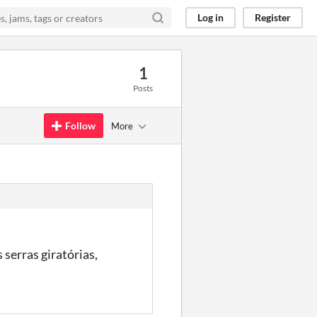
Log in
Register
1
Posts
Follow
More
serras giratórias,