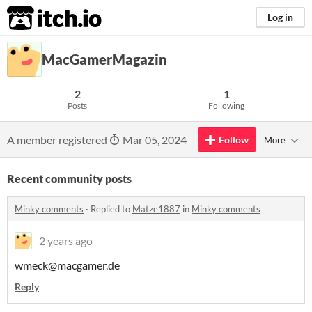
itch.io
Log in
MacGamerMagazin
2
1
Posts
Following
A member registered
Mar 05, 2024
Follow
More
Recent community posts
Minky comments
·
Replied to
Matze1887
in
Minky comments
2 years ago
wmeck@macgamer.de
Reply