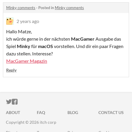
Minky comments
·
Posted in
Minky comments
2 years ago
Hallo Matze,
ich würde gerne in der nächsten
MacGamer
Ausgabe das
Spiel
Minky
für
macOS
vorstellen. Und dir ein paar Fragen
dazu stellen. Interesse?
MacGamer Magazin
Reply
ITCH.IO ON TWITTER
ITCH.IO ON FACEBOOK
ABOUT
FAQ
BLOG
CONTACT US
Copyright © 2026 itch corp