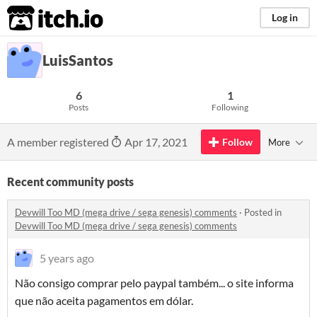
itch.io
Log in
LuisSantos
6
1
Posts
Following
A member registered
Apr 17, 2021
Follow
More
Recent community posts
Devwill Too MD (mega drive / sega genesis) comments
·
Posted in
Devwill Too MD (mega drive / sega genesis) comments
5 years ago
Não consigo comprar pelo paypal também... o site informa
que não aceita pagamentos em dólar.