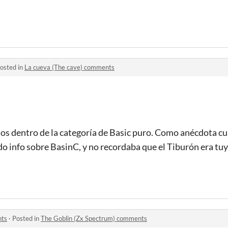
osted in
La cueva (The cave) comments
tos dentro de la categoría de Basic puro. Como anécdota cur
o info sobre BasinC, y no recordaba que el Tiburón era tu
nts
·
Posted in
The Goblin (Zx Spectrum) comments