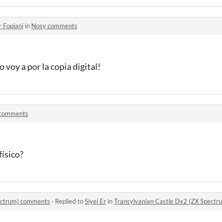
r Fopiani
in
Nosy comments
voy a por la copia digital!
comments
físico?
pectrum) comments
·
Replied to
Siyei Er
in
Transylvanian Castle Dx2 (ZX Spect