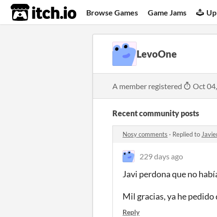
itch.io
Browse Games
Game Jams
Up
LevoOne
A member registered
Oct 04
Recent community posts
Nosy comments
·
Replied to
Javie
229 days ago
Javi perdona que no había
Mil gracias, ya he pedido 
Reply