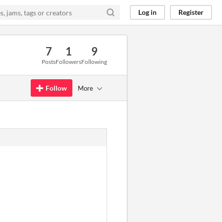
Log in
Register
7
1
9
Posts
Followers
Following
Follow
More