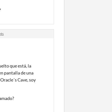
?
nts
elto que está, la
 en pantalla de una
 Oracle´s Cave, soy
gramado?