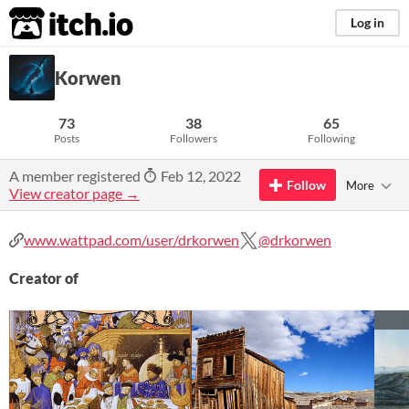
itch.io
Log in
Korwen
73
38
65
Posts
Followers
Following
A member registered
Feb 12, 2022
Follow
More
View creator page →
www.wattpad.com/user/drkorwen
@drkorwen
Creator of