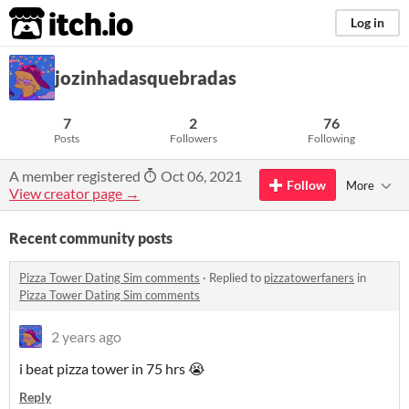
itch.io
Log in
jozinhadasquebradas
7
2
76
Posts
Followers
Following
A member registered
Oct 06, 2021
Follow
More
View creator page →
Recent community posts
Pizza Tower Dating Sim comments
·
Replied to
pizzatowerfaners
in
Pizza Tower Dating Sim comments
2 years ago
i beat pizza tower in 75 hrs 😭
Reply